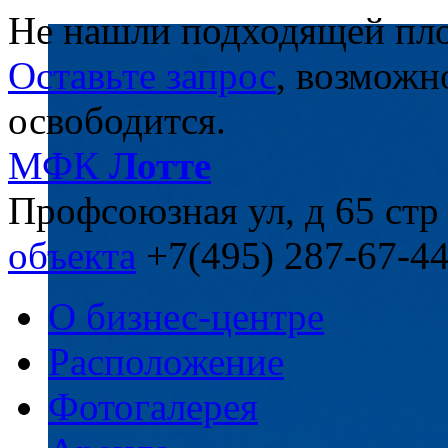
Не нашли подходящей пл
Оставьте запрос
, возможн
освободится.
МФК
Лотте
Профсоюзная ул, д 65 стр
объекта
+7(495) 287-67-4
О бизнес-центре
Расположение
Фотогалерея