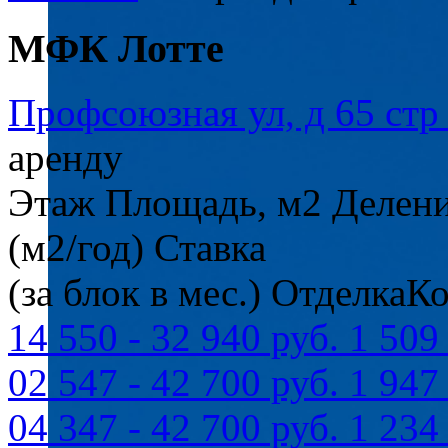
МФК Лотте
Профсоюзная ул, д 65 стр
аренду
Этаж
Площадь, м2
Делени
(м2/год)
Ставка
(за блок в мес.)
Отделка
Ко
14
550
-
32 940 руб.
1 509
02
547
-
42 700 руб.
1 947
04
347
-
42 700 руб.
1 234