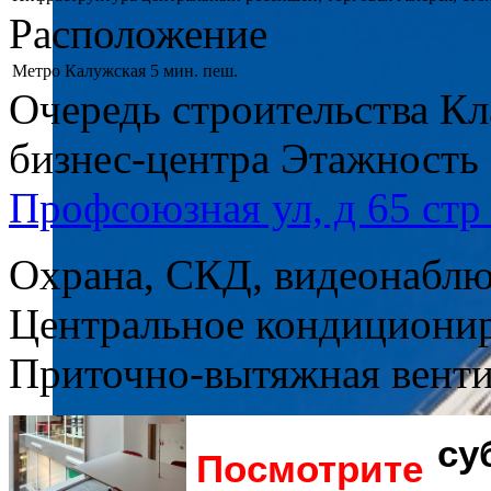
Расположение
Метро
Калужская 5 мин. пеш.
Очередь строительства
Кл
бизнес-центра
Этажность
Профсоюзная ул, д 65 стр
Охрана, СКД, видеонабл
Центральное кондициони
Приточно-вытяжная вент
су
Посмотрите