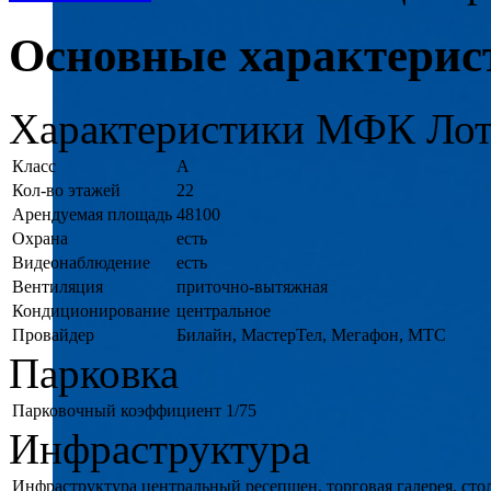
Основные характерис
Характеристики МФК Лот
Класс
A
Кол-во этажей
22
Арендуемая площадь
48100
Охрана
есть
Видеонаблюдение
есть
Вентиляция
приточно-вытяжная
Кондиционирование
центральное
Провайдер
Билайн, МастерТел, Мегафон, МТС
Парковка
Парковочный коэффициент
1/75
Инфраструктура
Инфраструктура
центральный ресепшен, торговая галерея, стол