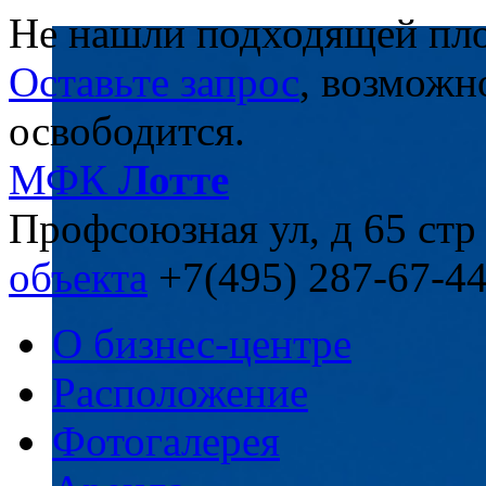
Не нашли подходящей пл
Оставьте запрос
, возможн
освободится.
МФК
Лотте
Профсоюзная ул, д 65 стр
объекта
+7(495) 287-67-4
О бизнес-центре
Расположение
Фотогалерея